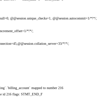
null=0, @@session.unique_checks=1, @@session.autocommit=1/*!*/;
crement_offset=1/*!*/;
nnection=45,@@session.collation_server=33/*!*/;
ing`.`billing_account` mapped to number 216
ble id 216 flags: STMT_END_F