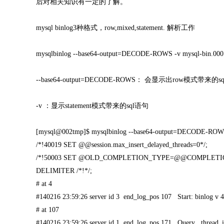
后对相关知识有一定的了解。
mysql binlog3种格式，row,mixed,statement. 解析工作
mysqlbinlog --base64-output=DECODE-ROWS -v mysql-bin.000
--base64-output=DECODE-ROWS： 会显示出row模式带来的
-v ：显示statement模式带来的sql语句
[mysql@002tmp]$ mysqlbinlog --base64-output=DECODE-ROWS 
/*!40019 SET @@session.max_insert_delayed_threads=0*/;
/*!50003 SET @OLD_COMPLETION_TYPE=@@COMPLETI
DELIMITER /*!*/;
# at 4
#140216 23:59:26 server id 3 end_log_pos 107 Start: binlog v 4,
# at 107
#140216 23:59:26 server id 1 end_log_pos 171 Query thr