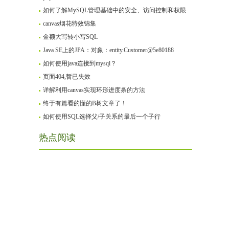
如何了解MySQL管理基础中的安全、访问控制和权限
canvas烟花特效锦集
金额大写转小写SQL
Java SE上的JPA：对象：entity.Customer@5e80188
如何使用java连接到mysql？
页面404,暂已失效
详解利用canvas实现环形进度条的方法
终于有篇看的懂的B树文章了！
如何使用SQL选择父/子关系的最后一个子行
热点阅读