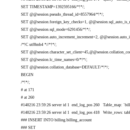
SET TIMESTAMP=1392595166/*!*/;
SET @@session.pseudo_thread_id=8557964/*!*/;
SET @@session.foreign_key_checks=1, @@session.sql_auto_is_
SET @@session.sql_mode=6291456/*!*/;
SET @@session.auto_increment_increment=2, @@session.auto_in
/*!C utf8mb4 *//*!*/;
SET @@session.character_set_client=45,@@session.collation_co
SET @@session.lc_time_names=0/*!*/;
SET @@session.collation_database=DEFAULT/*!*/;
BEGIN
/*!*/;
# at 171
# at 260
#140216 23:59:26 server id 1 end_log_pos 260 Table_map: `bill
#140216 23:59:26 server id 1 end_log_pos 418 Write_rows: ta
### INSERT INTO billing.billing_account
### SET