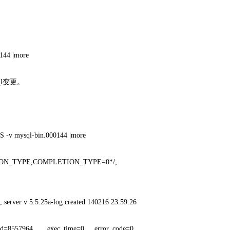
144 |more
sql变更。
-v mysql-bin.000144 |more
ON_TYPE,COMPLETION_TYPE=0*/;
 server v 5.5.25a-log created 140216 23:59:26
ead_id=8557964 exec_time=0 error_code=0