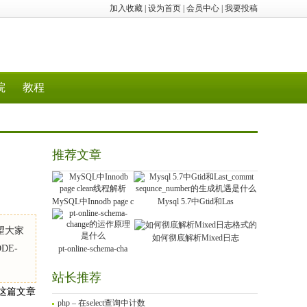
加入收藏
|
设为首页
|
会员中心
|
我要投稿
院
教程
推荐文章
MySQL中Innodb page c
Mysql 5.7中Gtid和Las
望大家
如何彻底解析Mixed日志
ODE-
pt-online-schema-cha
站长推荐
这篇文章
php – 在select查询中计数