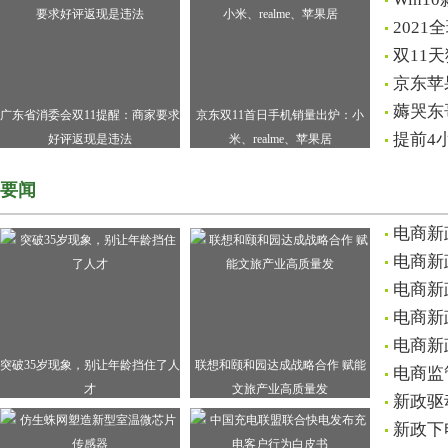
202
双11
京东苹果 
薅哭东
广东省消委会双11提醒：商家要求
京东双11首日手机销量出炉：小
提前4
好评返现是违法
米、realme、苹果居
要闻
电商新
电商新
电商新
电商新
电商新
突破35岁现象，别让年龄挡住了人
联想和颐和园达成战略合作 赋能
电商监
才
文旅产业高质量发
新政驱
新政下