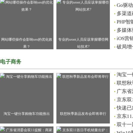
Go驱
多渠道
PHP
多媒体
iOS
网站哪些操作会影响seo的优化效
专业的seoer人员应该掌握哪些网
破局增
果？
站技术?
电子商务
淘宝一
联想秋
广东省
京东双
快递已
淘宝一键分享购物车功能推出
联想秋季新品发布会即将举行
京东11
双十一
Win