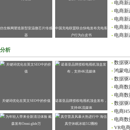
电商新
电商新
电商新
电商新
仿生蛛网塑造新型室温微芯片传感
中国充电联盟联合快电发布充电客
电商新
器
户行为白皮书
分析
数据驱
鸿蒙电
数据驱
电商数
电商数
关键词优化在英文SEO中的价值
诺基亚品牌授权电视机顶盒发布，
数据驱
支持4K流媒体
电商H
电商数
VR电