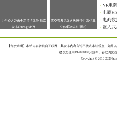
VR电
电商H
电商数
为年轻人带来全新清洁体验 戴森
真空普及风暴火热进行中 海信真
嵌入式
发布Omni-glide万
空休眠冰箱512圈粉
【免责声明】本站内容转载自互联网，其发布内容言论不代表本站观点，如果其链接、
建议您使用1920×1080分辨率、谷歌浏览器Goo
Copygight © 2015-2026 htt