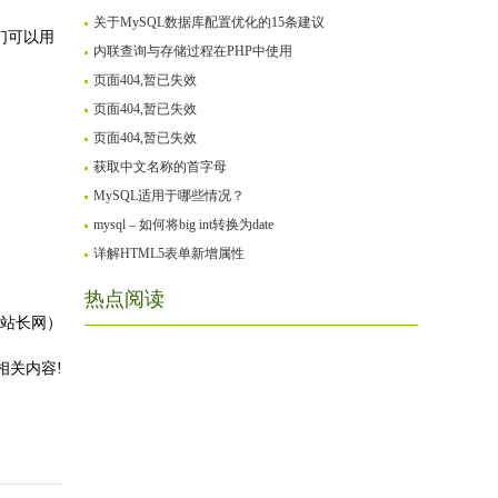
关于MySQL数据库配置优化的15条建议
们可以用
内联查询与存储过程在PHP中使用
页面404,暂已失效
页面404,暂已失效
页面404,暂已失效
获取中文名称的首字母
MySQL适用于哪些情况？
mysql – 如何将big int转换为date
详解HTML5表单新增属性
热点阅读
站长网）
相关内容!