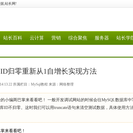
数据,站长网!
站长百科
云计算
营销
综合聚焦
服务器
站长学
使ID归零重新从1自增长实现方法
4 14:13:22 所属栏目：MySql教程 来源：网络整理
.cc的小编两巴掌来看看吧！ 一般开发调试网站的时候会往MySQL数据库
D不归零。这时我们可以用truncate语句来清空测试数据，具体使用方
两巴掌来看看吧！