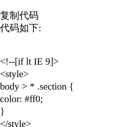
复制代码
代码如下:
<!--[if lt IE 9]>
<style>
body > * .section {
color: #ff0;
}
</style>