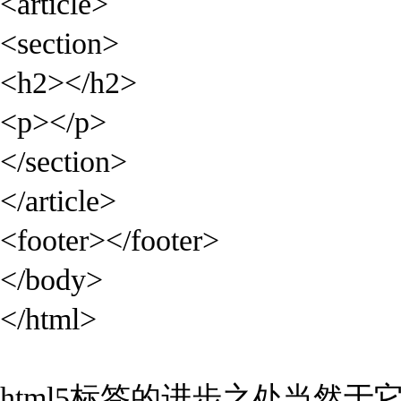
<article>
<section>
<h2></h2>
<p></p>
</section>
</article>
<footer></footer>
</body>
</html>
html5标签的进步之处当然于