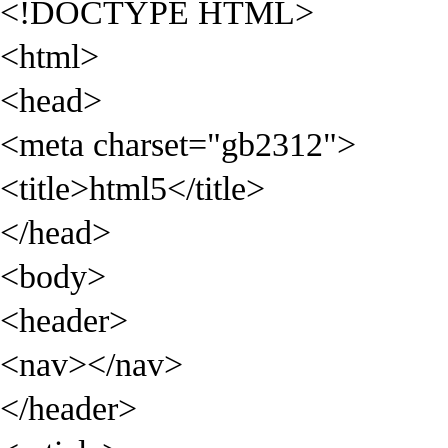
<!DOCTYPE HTML>
<html>
<head>
<meta charset="gb2312">
<title>html5</title>
</head>
<body>
<header>
<nav></nav>
</header>