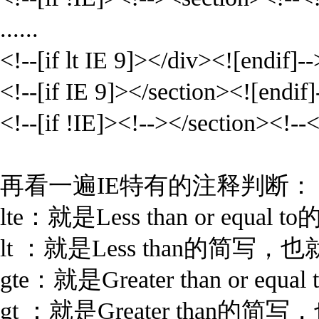
......
<!--[if lt IE 9]></div><![endif]--
<!--[if IE 9]></section><![endif]
<!--[if !IE]><!--></section><!--<
再看一遍IE特有的注释判断：
lte：就是Less than or e
lt ：就是Less than的简
gte：就是Greater than o
gt ：就是Greater than