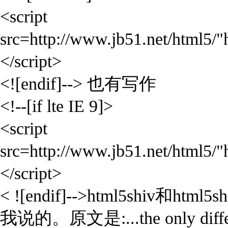
<script
src=http://www.jb51.net/html5/"
</script>
<![endif]--> 也有写作
<!--[if lte IE 9]>
<script
src=http://www.jb51.net/html5/"
</script>
< ![endif]-->html5sh
我说的。原文是:...the only difference