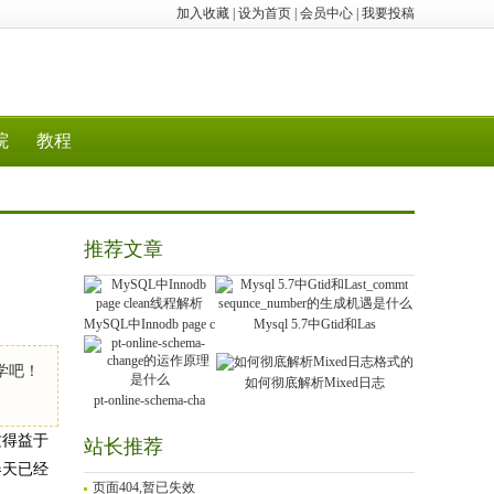
加入收藏
|
设为首页
|
会员中心
|
我要投稿
院
教程
推荐文章
MySQL中Innodb page c
Mysql 5.7中Gtid和Las
学吧！
如何彻底解析Mixed日志
pt-online-schema-cha
，这得益于
站长推荐
春天已经
页面404,暂已失效