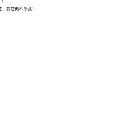
信！
标签，其它概不涉及）