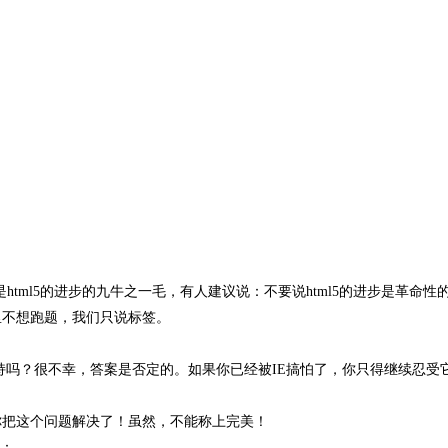
html5的进步的九牛之一毛，有人建议说：不要说html5的进步是革命性
里不想跑题，我们只说标签。
持吗？很不幸，答案是否定的。如果你已经被IE搞怕了，你只得继续忍受
你把这个问题解决了！虽然，不能称上完美！
法：