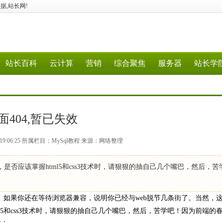
数据,站长网!
站长百科
云计算
营销
综合聚焦
服务器
站长学
面404,暂已失效
4 19:06:25 所属栏目：MySql教程 来源：网络整理
，是否应该掌握html5和css3技术时，请狠狠的抽自己几个嘴巴，然后，苦
其道的时代已经到来。如果你还在等待浏览器兼容，说明你已经与web脱节几条街了。当然
5和css3技术时，请狠狠的抽自己几个嘴巴，然后，苦学吧！因为前端的