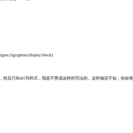
,figure,figcaption{display:block}
标签，然后只给div写样式，我是不赞成这样的写法的。这样做还不如，给标