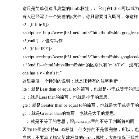
这只是简单创建几典型的html5标签，让它们在IE678可以成
有人已经写了一个完整的js文件，你只需要引入既可，像这样
<!--[if lt ie 9]>
<script src=http://www.jb51.net/html5/"http:/html5shim.googleco
<![endif]--> 也有写作
<!--[if lte IE 9]>
<script src=http://www.jb51.net/html5/"http:/html5shiv.googlecod
< ![endif]-->html5shiv和html5shim的区别只有"m"和"v"，没有其
one has a v - that's it."
这里要做一个特别的说明：就是IE特有的注释判断：
lte：就是Less than or equal to的简写，也就是小于或等于的
lt ：就是Less than的简写，也就是小于的意思。
gte：就是Greater than or equal to的简写，也就是大于或等
gt ：就是Greater than的简写，也就是大于的意思。
! ： 就是不等于的意思，跟javascript里的不等于判断符相同
因为IE9虽然支持html5标签，但支持的不是很完整，所以，也可
当然，不要忘了指定新建标签的display属性，大多情况下我希望