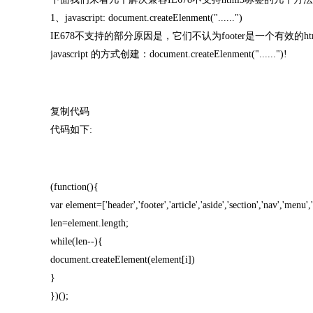
1、javascript: document.createElenment("......")
IE678不支持的部分原因是，它们不认为footer是一个有效
javascript 的方式创建：document.createElenment("......")!
复制代码
代码如下:
(function(){
var element=['header','footer','article','aside','section','nav','menu','
len=element.length;
while(len--){
document.createElement(element[i])
}
})();