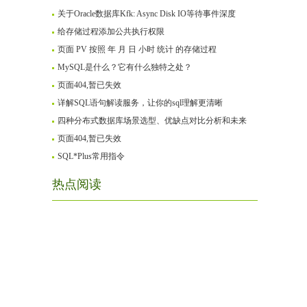
关于Oracle数据库Kfk: Async Disk IO等待事件深度
给存储过程添加公共执行权限
页面 PV 按照 年 月 日 小时 统计 的存储过程
MySQL是什么？它有什么独特之处？
页面404,暂已失效
详解SQL语句解读服务，让你的sql理解更清晰
四种分布式数据库场景选型、优缺点对比分析和未来
页面404,暂已失效
SQL*Plus常用指令
热点阅读