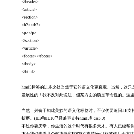
</header>
<article>
<section>
<h2></h2>
<p></p>
</section>
</article>
<footer></footer>
</body>
</html>
html5标签的进步之处当然于它的语义化更直观。当然，这只是
发展性的！我不反对此说法，但某方面的确是革命性的。这
当然，兴奋于如此美妙的语义化标签时，不仅仍要追问:IE支
折磨。(IE9和IE10已经兼容支持html5和css3.0)
不过你要庆幸，你生活的这个时代有很多天才。有人已经帮
下面我们来看几个解决兼容IE678不支持html5标签的几个方