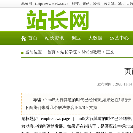
站长网 （https://www.86zz.cn/）- 科技、建站、经验、云计算、5G、大
首页
站长资讯
创业
大数据
运营中心
当前位置：
首页
>
站长学院
>
MySql教程
> 正文
页
发布时间：2020-11-1
导读：
html5大行其道的时代已经到来,如果还在纠结于
下面我们来看几个解决兼容IE678不支持
副标题[/!--empirenews.page--] html5大行
移动客户端的蓬勃发展。如果还在纠结于，是否应该掌握html