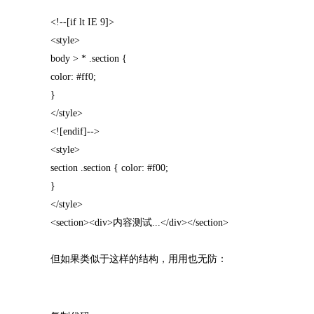
<!--[if lt IE 9]>
<style>
body > * .section {
color: #ff0;
}
</style>
<![endif]-->
<style>
section .section { color: #f00;
}
</style>
<section><div>内容测试...</div></section>
但如果类似于这样的结构，用用也无防：