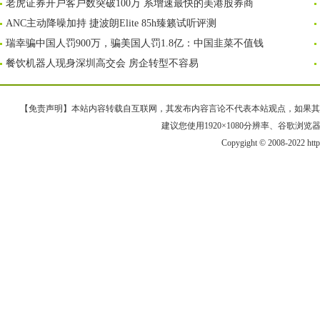
老虎证券开户客户数突破100万 系增速最快的美港股券商
ANC主动降噪加持 捷波朗Elite 85h臻籁试听评测
瑞幸骗中国人罚900万，骗美国人罚1.8亿：中国韭菜不值钱
餐饮机器人现身深圳高交会 房企转型不容易
【免责声明】本站内容转载自互联网，其发布内容言论不代表本站观点，如果其链接、
建议您使用1920×1080分辨率、谷歌浏览器Goo
Copygight © 2008-2022 htt